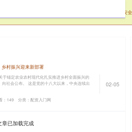
宏网
配资入门网
网上股票配资
配资安
！乡村振兴迎来新部署
院关于锚定农业农村现代化扎实推进乡村全面振兴的
）向社会公布。 这是党的十八大以来，中央连续出
02-05
看：
149
分类：
配资入门网
文章已加载完成