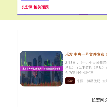
长宏网 相关话题
首页
长
乐发 中央一号文件发布
2月3日，《中共中央国务
意见》（以下简称《意见》
台的第14个指导“三....
来源：博星优配
查
乐发
长宏网