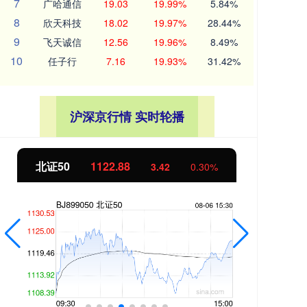
7
广哈通信
19.03
19.99%
5.84%
8
欣天科技
18.02
19.97%
28.44%
9
飞天诚信
12.56
19.96%
8.49%
10
任子行
7.16
19.93%
31.42%
沪深京行情 实时轮播
北证50
1122.88
创业
3.42
0.30%