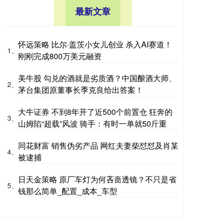
最新文章
怀远策略 比尔·盖茨小女儿创业 杀入AI赛道！
1、
刚刚完成800万美元融资
美牛股 勾兑的酒就是劣质酒？中国酿酒大师、
2、
茅台集团原董事长季克良给出答案！
大牛证券 不到8年开了近500个前置仓 狂奔的
3、
山姆陷“超载”风波 骑手：有时一单就50斤重
同花财富 销售伪劣产品 网红夫妻柴怼怼及肖某
4、
被逮捕
日天金策略 原厂车灯为何吝啬透镜？不只是省
5、
钱那么简单_配置_成本_车型