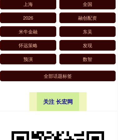
上海
全国
2026
融创配资
米牛金融
东吴
怀远策略
发现
预演
数智
全部话题标签
关注 长宏网