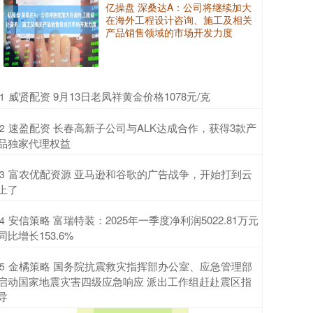
亿操盘 深桑达A：公司将继续加大
在海外工程设计咨询、施工及相关
产品销售领域的市场开发力度
​威贤配资 9月13日老凤祥黄金价格1078元/克
1
​速盈配资 长春高新子公司与ALK达成合作，获得3款产
2
品独家代理权益
​富农优配资源 亚马逊和谷歌的广告战争，开始打到云
3
上了
​安信策略 富瑞特装：2025年一季度净利润5022.81万元
4
同比增长153.6%
​金橘策略 国务院抗震救灾指挥部办公室、应急管理部
5
启动国家地震灾害四级应急响应 派出工作组赶赴震区指
导