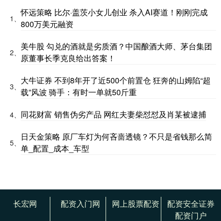
怀远策略 比尔·盖茨小女儿创业 杀入AI赛道！刚刚完成
1、
800万美元融资
美牛股 勾兑的酒就是劣质酒？中国酿酒大师、茅台集团
2、
原董事长季克良给出答案！
大牛证券 不到8年开了近500个前置仓 狂奔的山姆陷“超
3、
载”风波 骑手：有时一单就50斤重
同花财富 销售伪劣产品 网红夫妻柴怼怼及肖某被逮捕
4、
日天金策略 原厂车灯为何吝啬透镜？不只是省钱那么简
5、
单_配置_成本_车型
长宏网
配资入门网
网上股票配资
配资安全证券
配资门户