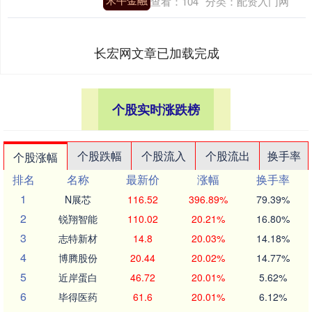
查看：
104
分类：
配资入门网
长宏网文章已加载完成
个股实时涨跌榜
个股跌幅
个股流入
个股流出
换手率
个股涨幅
排名
名称
最新价
涨幅
换手率
1
N展芯
116.52
396.89%
79.39%
2
锐翔智能
110.02
20.21%
16.80%
3
志特新材
14.8
20.03%
14.18%
4
博腾股份
20.44
20.02%
14.77%
5
近岸蛋白
46.72
20.01%
5.62%
6
毕得医药
61.6
20.01%
6.12%