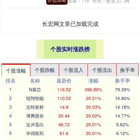
查看：
116
分类：
配资入门网
长宏网文章已加载完成
个股实时涨跌榜
个股跌幅
个股流入
个股流出
换手率
个股涨幅
排名
名称
最新价
涨幅
换手率
1
N展芯
116.52
396.89%
79.39%
2
锐翔智能
110.02
20.21%
16.80%
3
志特新材
14.8
20.03%
14.18%
4
博腾股份
20.44
20.02%
14.77%
5
近岸蛋白
46.72
20.01%
5.62%
6
毕得医药
61.6
20.01%
6.12%