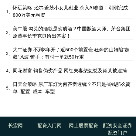
怀远策略 比尔·盖茨小女儿创业 杀入AI赛道！刚刚完成
1、
800万美元融资
美牛股 勾兑的酒就是劣质酒？中国酿酒大师、茅台集团
2、
原董事长季克良给出答案！
大牛证券 不到8年开了近500个前置仓 狂奔的山姆陷“超
3、
载”风波 骑手：有时一单就50斤重
同花财富 销售伪劣产品 网红夫妻柴怼怼及肖某被逮捕
4、
日天金策略 原厂车灯为何吝啬透镜？不只是省钱那么简
5、
单_配置_成本_车型
长宏网
配资入门网
网上股票配资
配资安全证券
配资门户