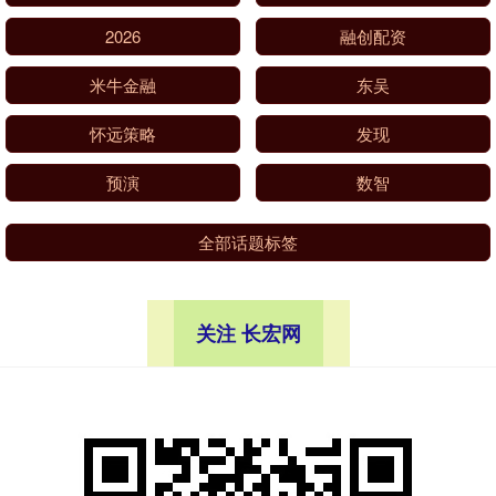
2026
融创配资
米牛金融
东吴
怀远策略
发现
预演
数智
全部话题标签
关注 长宏网