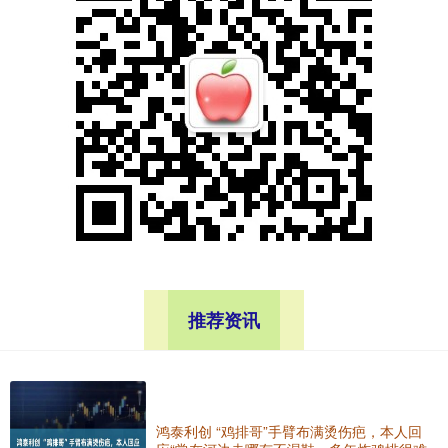
推荐资讯
鸿泰利创 “鸡排哥”手臂布满烫伤疤，本人回