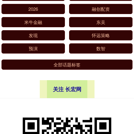
2026
融创配资
米牛金融
东吴
发现
怀远策略
预演
数智
全部话题标签
关注 长宏网