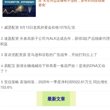
应“常在河边走哪有不湿鞋，多年炸鸡排很难
避免”
​威贤配资 9月13日老凤祥黄金价格1078元/克
1
​速盈配资 长春高新子公司与ALK达成合作，获得3款产品独家代理
2
权益
​富农优配资源 亚马逊和谷歌的广告战争，开始打到云上了
3
​易配宝 新倩女幽魂喊你下班再看一集葫芦娃！是谁的DNA又动
4
了？
​安信策略 富瑞特装：2025年一季度净利润5022.81万元 同比增长
5
153.6%
最新文章