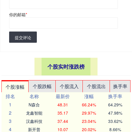
你的邮箱
*
提交评论
个股实时涨跌榜
个股跌幅
个股流入
个股流出
换手率
个股涨幅
排名
名称
最新价
涨幅
换手率
1
N森合
48.31
66.24%
64.29%
2
龙鑫智能
35.17
29.97%
47.98%
3
汉鑫科技
37.44
23.04%
33.62%
4
新开普
10.07
20.02%
8.66%