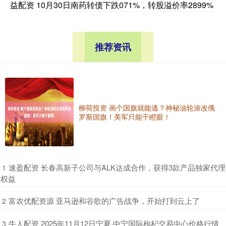
益配资 10月30日南药转债下跌071%，转股溢价率2899%
推荐资讯
柳荷投资 画个国旗就能逃？神秘油轮涂改俄
罗斯国旗！美军只能干瞪眼！
​速盈配资 长春高新子公司与ALK达成合作，获得3款产品独家代理
1
权益
​富农优配资源 亚马逊和谷歌的广告战争，开始打到云上了
2
​牛人配资 2025年11月12日宁夏·中宁国际枸杞交易中心价格行情
3