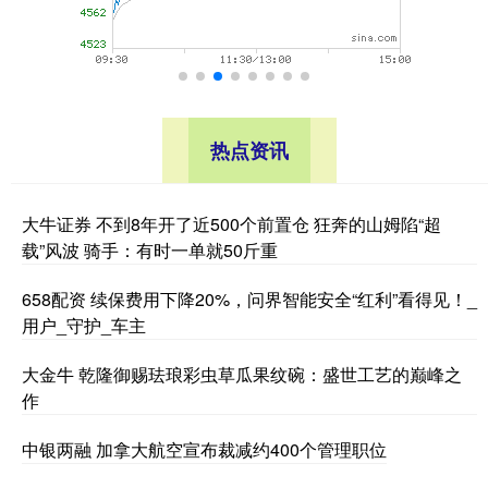
热点资讯
大牛证券 不到8年开了近500个前置仓 狂奔的山姆陷“超
载”风波 骑手：有时一单就50斤重
658配资 续保费用下降20%，问界智能安全“红利”看得见！_
用户_守护_车主
大金牛 乾隆御赐珐琅彩虫草瓜果纹碗：盛世工艺的巅峰之
作
中银两融 加拿大航空宣布裁减约400个管理职位