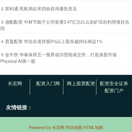
​荣利通 民航局征求四份咨询通告意见
2
​鼎配配资 中材节能子公司签署3.47亿元白云岩矿综合利用项目合
3
同
​君盈配资 华信永道持股5%以上股东减持比例达1%
4
​金牛所 华泰保荐五一视界成功登陆港交所，打造港股市场
5
Physical AI第一股
长宏网
配资入门网
网上股票配资
配资安全证券
配资门户
友情链接：
Powered by
长宏网
RSS地图
HTML地图