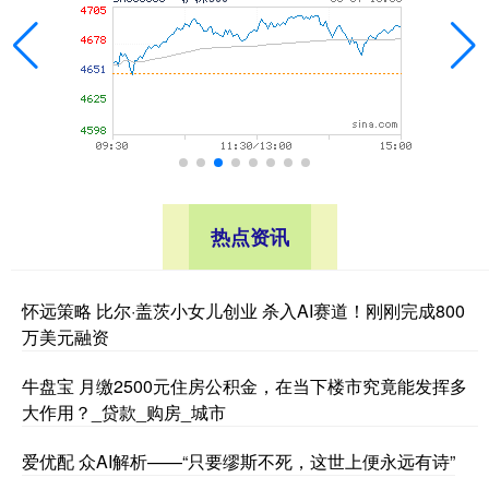
热点资讯
怀远策略 比尔·盖茨小女儿创业 杀入AI赛道！刚刚完成800
万美元融资
牛盘宝 月缴2500元住房公积金，在当下楼市究竟能发挥多
大作用？_贷款_购房_城市
爱优配 众AI解析——“只要缪斯不死，这世上便永远有诗”