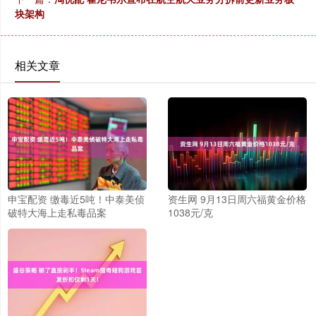
块架构
相关文章
申宝配资 缴毒近5吨！中泰美侦
资生网 9月13日周六福黄金价格
破特大海上走私毒品案
1038元/克