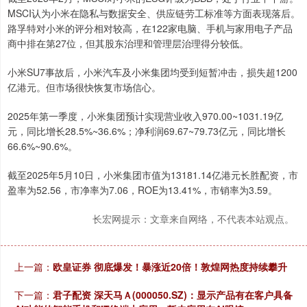
MSCI认为小米在隐私与数据安全、供应链劳工标准等方面表现落后。
路孚特对小米的评分相对较高，在122家电脑、手机与家用电子产品
商中排在第27位，但其股东治理和管理层治理得分较低。
小米SU7事故后，小米汽车及小米集团均受到短暂冲击，损失超1200
亿港元。但市场很快恢复市场信心。
2025年第一季度，小米集团预计实现营业收入970.00~1031.19亿
元，同比增长28.5%~36.6%；净利润69.67~79.73亿元，同比增长
66.6%~90.6%。
截至2025年5月10日，小米集团市值为13181.14亿港元长胜配资，市
盈率为52.56，市净率为7.06，ROE为13.41%，市销率为3.59。
长宏网提示：文章来自网络，不代表本站观点。
上一篇：
欧皇证券 彻底爆发！暴涨近20倍！敦煌网热度持续攀升
下一篇：
君子配资 深天马Ａ(000050.SZ)：显示产品有在客户具备