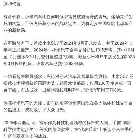
测和代言。
有评价称，小米汽车比任何时候都需要破釜沉舟的勇气。这场关乎生
死的转型，不仅考验着小米的战略定力，更将定义中国智能电动车产
业的新格局。
在不懈努力下，首款小米SU7于2024年3月正式发布，并于2024年上
半年正式量产。2024年，小米汽车全年交付超过13.5万辆，其中10月
至12月连续3个月月交付量超过2万辆。截至小米SU7事故发生的2025
年3月长胜配资，小米汽车已交付29244辆。
一切看起来顺风顺水，舆论对小米汽车及雷军极度褒扬。小米SU7 及
搭载技术频频获得国际大奖，销量水涨船高，仅用230天便达成十万
台下线，而达成这一成绩特斯拉耗时7年，理想汽车用了708天。
伴随小米汽车的火爆，雷军的名字也频繁出现在各大媒体和社交平台
的热搜上，成功吸引了大众目光。
2025年两会期间，雷军作为科技制造领域的标杆式人物，手握“国家
科学技术进步奖”二等奖的荣誉勋章，在“代表通道”上畅谈小米在手机
与造车双赛道上的成就。