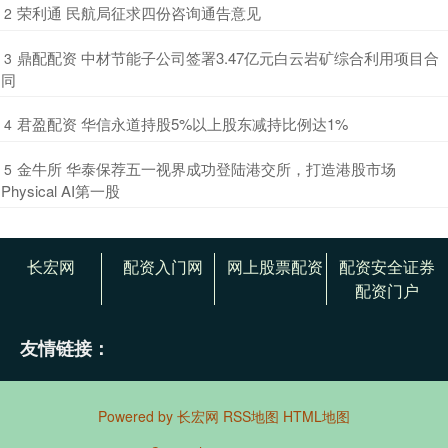
​荣利通 民航局征求四份咨询通告意见
2
​鼎配配资 中材节能子公司签署3.47亿元白云岩矿综合利用项目合
3
同
​君盈配资 华信永道持股5%以上股东减持比例达1%
4
​金牛所 华泰保荐五一视界成功登陆港交所，打造港股市场
5
Physical AI第一股
长宏网
配资入门网
网上股票配资
配资安全证券
配资门户
友情链接：
Powered by
长宏网
RSS地图
HTML地图