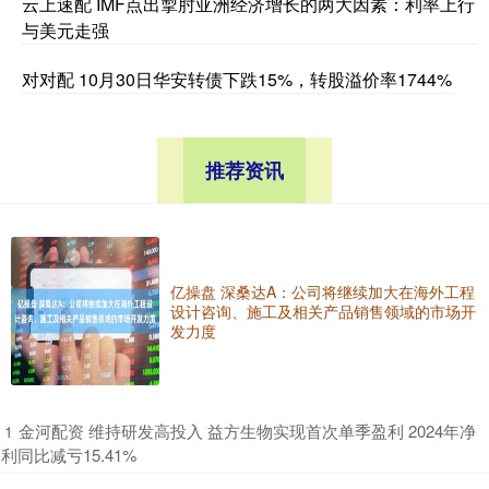
云上速配 IMF点出掣肘亚洲经济增长的两大因素：利率上行
与美元走强
对对配 10月30日华安转债下跌15%，转股溢价率1744%
推荐资讯
亿操盘 深桑达A：公司将继续加大在海外工程
设计咨询、施工及相关产品销售领域的市场开
发力度
​金河配资 维持研发高投入 益方生物实现首次单季盈利 2024年净
1
利同比减亏15.41%