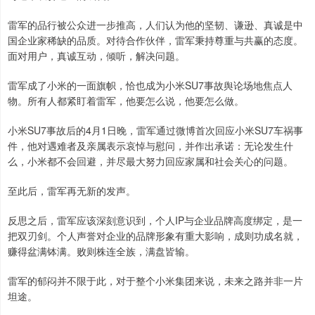
雷军的品行被公众进一步推高，人们认为他的坚韧、谦逊、真诚是中
国企业家稀缺的品质。对待合作伙伴，雷军秉持尊重与共赢的态度。
面对用户，真诚互动，倾听，解决问题。
雷军成了小米的一面旗帜，恰也成为小米SU7事故舆论场地焦点人
物。所有人都紧盯着雷军，他要怎么说，他要怎么做。
小米SU7事故后的4月1日晚，雷军通过微博首次回应小米SU7车祸事
件，他对遇难者及亲属表示哀悼与慰问，并作出承诺：无论发生什
么，小米都不会回避，并尽最大努力回应家属和社会关心的问题。
至此后，雷军再无新的发声。
反思之后，雷军应该深刻意识到，个人IP与企业品牌高度绑定，是一
把双刃剑。个人声誉对企业的品牌形象有重大影响，成则功成名就，
赚得盆满钵满。败则株连全族，满盘皆输。
雷军的郁闷并不限于此，对于整个小米集团来说，未来之路并非一片
坦途。