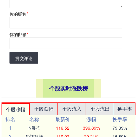
你的昵称
*
你的邮箱
*
提交评论
个股实时涨跌榜
个股跌幅
个股流入
个股流出
换手率
个股涨幅
排名
名称
最新价
涨幅
换手率
1
N展芯
116.52
396.89%
79.39%
2
锐翔智能
110.02
20.21%
16.80%