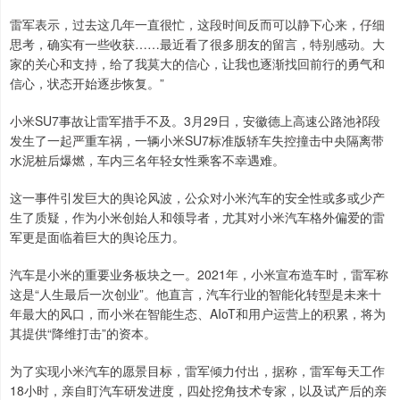
雷军表示，过去这几年一直很忙，这段时间反而可以静下心来，仔细
思考，确实有一些收获……最近看了很多朋友的留言，特别感动。大
家的关心和支持，给了我莫大的信心，让我也逐渐找回前行的勇气和
信心，状态开始逐步恢复。”
小米SU7事故让雷军措手不及。3月29日，安徽德上高速公路池祁段
发生了一起严重车祸，一辆小米SU7标准版轿车失控撞击中央隔离带
水泥桩后爆燃，车内三名年轻女性乘客不幸遇难。
这一事件引发巨大的舆论风波，公众对小米汽车的安全性或多或少产
生了质疑，作为小米创始人和领导者，尤其对小米汽车格外偏爱的雷
军更是面临着巨大的舆论压力。
汽车是小米的重要业务板块之一。2021年，小米宣布造车时，雷军称
这是“人生最后一次创业”。他直言，汽车行业的智能化转型是未来十
年最大的风口，而小米在智能生态、AIoT和用户运营上的积累，将为
其提供“降维打击”的资本。
为了实现小米汽车的愿景目标，雷军倾力付出，据称，雷军每天工作
18小时，亲自盯汽车研发进度，四处挖角技术专家，以及试产后的亲