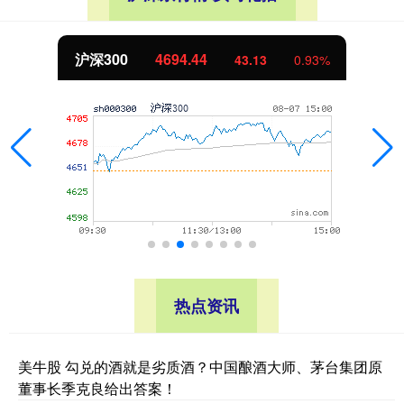
北证50
1134.24
11.37
1.01%
热点资讯
美牛股 勾兑的酒就是劣质酒？中国酿酒大师、茅台集团原
董事长季克良给出答案！