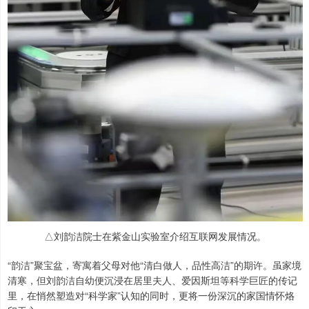
△刘韵洁院士在紫金山实验室介绍互联网发展情况。
“韵洁”聚宝盆，寄寓着父母对他“清白做人，品性高洁”的期许。虽家境
清寒，但刘韵洁自幼便沉浸在居里夫人、爱因斯坦等科学巨匠的传记
里，在悄然塑造对“科学家”认知的同时，更将一份深沉的家国情怀烙