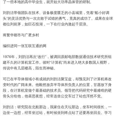
了一些本地的高中毕业生，就开始大功率晶体管的研制。
刘韵洁带领团队在技术、设备极度匮乏的小县城里，凭着“船小好调
头”的灵活优势与一次次敢于试错的勇气，竟真的成功了。成果在全球
都位列前茅，如巨石投湖，一下在行业内激起千层浪。
将繁华都市与广袤乡村
编织进同一张互联互通的网
1976年，刘韵洁再次“改行”，被调回原邮电部数据通信技术研究所组
建不久的计算机室工作。彼时“计算机”尚未进入绝大多数国人视野，
传说中有几层楼高，陌生而神秘。
可已在半导体领域小有成就的刘韵洁聚宝盆，却预见到了计算机将改
变时代的广阔未来。他毅然放弃半导体所负责人的位置，甘愿放下身
段，在计算机室做个最基础的技术员。领导把代码研究中最难啃的硬
骨头分给他，他昼思夜想，经常连坐公交车过了站也浑然不觉。
刘韵洁：研究院在北航那边，我家住在天坛那边，坐车时间很长，一
边坐一边想，经常坐过站，有时候坐到终点站了还要再坐回去。学习