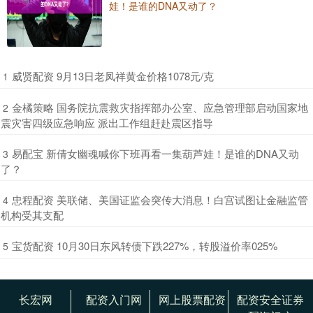
娃！是谁的DNA又动了？
​威贤配资 9月13日老凤祥黄金价格1078元/克
1
​金橘策略 国务院抗震救灾指挥部办公室、应急管理部启动国家地
2
震灾害四级应急响应 派出工作组赶赴震区指导
​易配宝 新倩女幽魂喊你下班再看一集葫芦娃！是谁的DNA又动
3
了？
​忠程配资 美联储、美国证监会突传大消息！白宫试图让金融监管
4
机构受其支配
​宝货配资 10月30日东风转债下跌227%，转股溢价率025%
5
长宏网
配资入门网
网上股票配资
配资安全证券