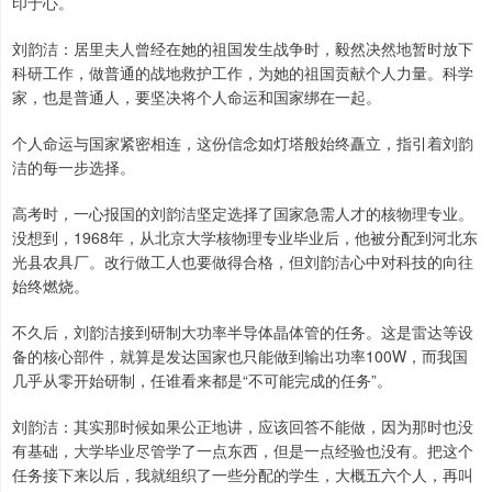
印于心。
刘韵洁：居里夫人曾经在她的祖国发生战争时，毅然决然地暂时放下
科研工作，做普通的战地救护工作，为她的祖国贡献个人力量。科学
家，也是普通人，要坚决将个人命运和国家绑在一起。
个人命运与国家紧密相连，这份信念如灯塔般始终矗立，指引着刘韵
洁的每一步选择。
高考时，一心报国的刘韵洁坚定选择了国家急需人才的核物理专业。
没想到，1968年，从北京大学核物理专业毕业后，他被分配到河北东
光县农具厂。改行做工人也要做得合格，但刘韵洁心中对科技的向往
始终燃烧。
不久后，刘韵洁接到研制大功率半导体晶体管的任务。这是雷达等设
备的核心部件，就算是发达国家也只能做到输出功率100W，而我国
几乎从零开始研制，任谁看来都是“不可能完成的任务”。
刘韵洁：其实那时候如果公正地讲，应该回答不能做，因为那时也没
有基础，大学毕业尽管学了一点东西，但是一点经验也没有。把这个
任务接下来以后，我就组织了一些分配的学生，大概五六个人，再叫