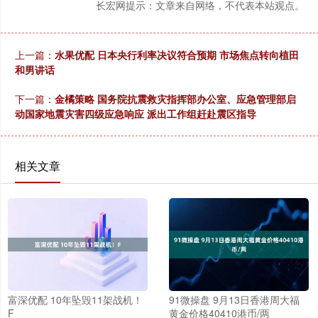
长宏网提示：文章来自网络，不代表本站观点。
上一篇：
水果优配 日本央行利率决议符合预期 市场焦点转向植田
和男讲话
下一篇：
金橘策略 国务院抗震救灾指挥部办公室、应急管理部启
动国家地震灾害四级应急响应 派出工作组赶赴震区指导
相关文章
富深优配 10年坠毁11架战机！
91微操盘 9月13日香港周大福
F
黄金价格40410港币/两