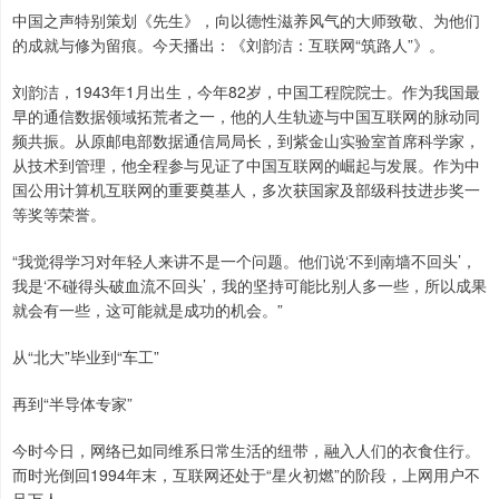
中国之声特别策划《先生》，向以德性滋养风气的大师致敬、为他们
的成就与修为留痕。今天播出：《刘韵洁：互联网“筑路人”》。
刘韵洁，1943年1月出生，今年82岁，中国工程院院士。作为我国最
早的通信数据领域拓荒者之一，他的人生轨迹与中国互联网的脉动同
频共振。从原邮电部数据通信局局长，到紫金山实验室首席科学家，
从技术到管理，他全程参与见证了中国互联网的崛起与发展。作为中
国公用计算机互联网的重要奠基人，多次获国家及部级科技进步奖一
等奖等荣誉。
“我觉得学习对年轻人来讲不是一个问题。他们说‘不到南墙不回头’，
我是‘不碰得头破血流不回头’，我的坚持可能比别人多一些，所以成果
就会有一些，这可能就是成功的机会。”
从“北大”毕业到“车工”
再到“半导体专家”
今时今日，网络已如同维系日常生活的纽带，融入人们的衣食住行。
而时光倒回1994年末，互联网还处于“星火初燃”的阶段，上网用户不