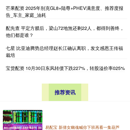
芒果配资 2025年别克GL8+陆尊+PHEV满意度、推荐度报
告_车主_家庭_油耗
配先查 平定方腊后，梁山72地煞还剩22人，都得到善终，
他们都是谁？
七星 比亚迪腾势总经理赵长江确认离职，发文感恩王传福
栽培
宝货配资 10月30日东风转债下跌227%，转股溢价率025%
推荐资讯
易配宝 新倩女幽魂喊你下班再看一集葫芦