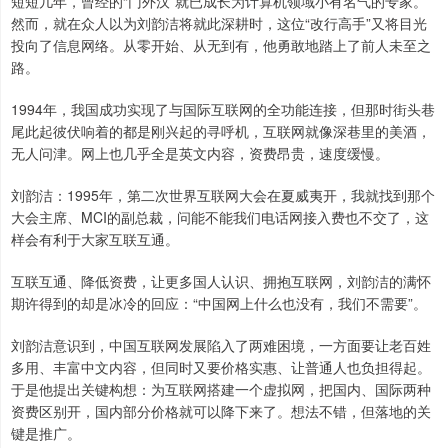
短短几年，曾经的“门外汉”就已成长为计算机领域小有名气的专家。
然而，就在众人以为刘韵洁将就此深耕时，这位“改行高手”又将目光
投向了信息网络。从零开始、从无到有，他勇敢地踏上了前人未至之
路。
1994年，我国成功实现了与国际互联网的全功能连接，但那时街头巷
尾此起彼伏响着的都是刚兴起的寻呼机，互联网就像深巷里的美酒，
无人问津。网上也几乎全是英文内容，资费昂贵，速度缓慢。
刘韵洁：1995年，第二次世界互联网大会在夏威夷开，我就找到那个
大会主席、MCI的副总裁，问能不能我们电话网接入费也不交了，这
样会有利于大家互联互通。
互联互通、降低资费，让更多国人认识、拥抱互联网，刘韵洁的满怀
期许得到的却是冰冷的回应：“中国网上什么也没有，我们不需要”。
刘韵洁意识到，中国互联网发展陷入了两难困境，一方面要让老百姓
多用、丰富中文内容，但同时又要价格实惠、让普通人也负担得起。
于是他提出关键构想：为互联网搭建一个虚拟网，把国内、国际两种
资费区别开，国内部分价格就可以降下来了。想法不错，但落地的关
键是推广。