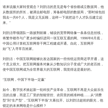
谁来说服大家转变观念？刘韵洁的意见是每个省份都成立数据局，他
从数据所的所长，被调去邮电部，筹备邮电部的数据局，“那时候包括
我去一共6个人，我是义无反顾，这样一下就把这个人才队伍建立起
来。”
刘韵洁带领团队一路披荆斩棘，铺设的宽带网络像一条条信息丝线，
将繁华都市与广袤乡村编织进同一张互联互通的网。1996年6月底，
中国公用计算机互联网骨干网工程建成开通。自此，互联网开
始“飞”入寻常百姓家。
刘韵洁：中国互联网能够比发达国家的一些传统运营商还早开通，这
个意义很大。把互联网服务对象从少数知识分子变成广大的老百姓，
使中国互联网成为全世界最大的互联网，我觉得这是最好的。
“互联网，中国下半场一定赢”
如今，数字技术掀起新一轮科技产业革命，互联网不再是大众娱乐生
活的点缀，而是工厂里的智能管控、农田里的精准种植……从“消费
型”到“生产型”，“互联网下半场”大幕拉开。以刘韵洁超前的眼光，他
锁定的未来网络是什么模样？