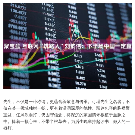
先生，不仅是一种称谓，更蕴含着敬意与传承。可堪先生之名者，不
仅在某一领域独树一帜，更有着温润深厚的德性、豁达包容的胸襟聚
宝盆，任风吹雨打，仍固守信念，将深沉的家国情怀根植于血脉之
中。捧着一颗心来，不带半根草去，为后生晚辈持起读书、做人的一
盏灯。