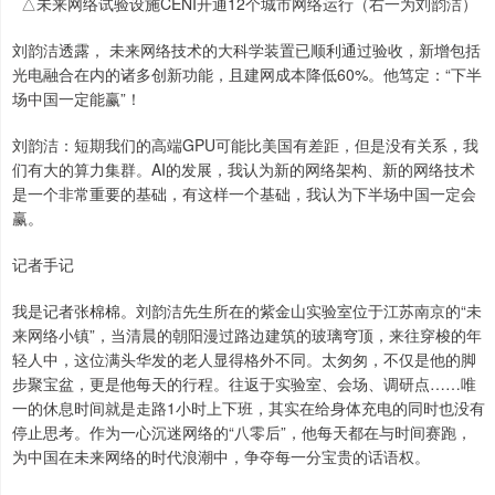
△未来网络试验设施CENI开通12个城市网络运行（右一为刘韵洁）
刘韵洁透露， 未来网络技术的大科学装置已顺利通过验收，新增包括
光电融合在内的诸多创新功能，且建网成本降低60%。他笃定：“下半
场中国一定能赢”！
刘韵洁：短期我们的高端GPU可能比美国有差距，但是没有关系，我
们有大的算力集群。AI的发展，我认为新的网络架构、新的网络技术
是一个非常重要的基础，有这样一个基础，我认为下半场中国一定会
赢。
记者手记
我是记者张棉棉。刘韵洁先生所在的紫金山实验室位于江苏南京的“未
来网络小镇”，当清晨的朝阳漫过路边建筑的玻璃穹顶，来往穿梭的年
轻人中，这位满头华发的老人显得格外不同。太匆匆，不仅是他的脚
步聚宝盆，更是他每天的行程。往返于实验室、会场、调研点……唯
一的休息时间就是走路1小时上下班，其实在给身体充电的同时也没有
停止思考。作为一心沉迷网络的“八零后”，他每天都在与时间赛跑，
为中国在未来网络的时代浪潮中，争夺每一分宝贵的话语权。