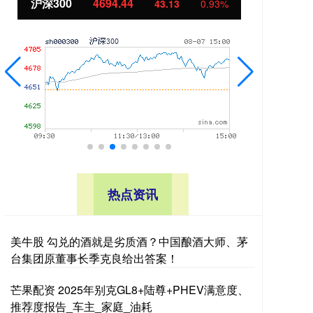
沪深300
4694.44
北
43.13
0.93%
热点资讯
美牛股 勾兑的酒就是劣质酒？中国酿酒大师、茅
台集团原董事长季克良给出答案！
芒果配资 2025年别克GL8+陆尊+PHEV满意度、
推荐度报告_车主_家庭_油耗