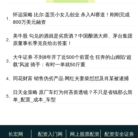
怀远策略 比尔·盖茨小女儿创业 杀入AI赛道！刚刚完成
1、
800万美元融资
美牛股 勾兑的酒就是劣质酒？中国酿酒大师、茅台集团
2、
原董事长季克良给出答案！
大牛证券 不到8年开了近500个前置仓 狂奔的山姆陷“超
3、
载”风波 骑手：有时一单就50斤重
同花财富 销售伪劣产品 网红夫妻柴怼怼及肖某被逮捕
4、
日天金策略 原厂车灯为何吝啬透镜？不只是省钱那么简
5、
单_配置_成本_车型
长宏网
配资入门网
网上股票配资
配资安全证券