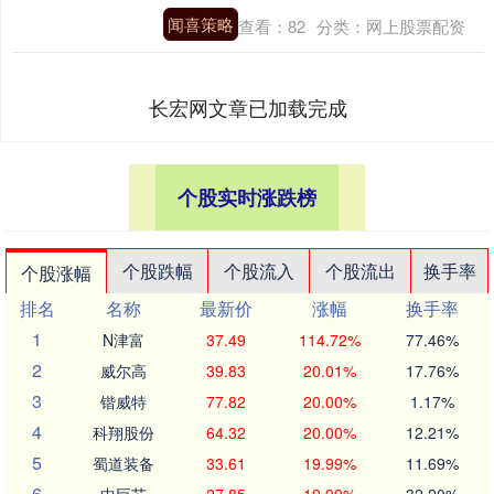
闻喜策略
查看：
82
分类：
网上股票配资
长宏网文章已加载完成
个股实时涨跌榜
个股跌幅
个股流入
个股流出
换手率
个股涨幅
排名
名称
最新价
涨幅
换手率
1
N津富
37.49
114.72%
77.46%
2
威尔高
39.83
20.01%
17.76%
3
锴威特
77.82
20.00%
1.17%
4
科翔股份
64.32
20.00%
12.21%
5
蜀道装备
33.61
19.99%
11.69%
6
中巨芯
27.85
19.99%
32.20%