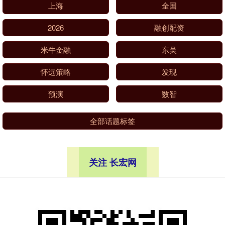
上海
全国
2026
融创配资
米牛金融
东吴
怀远策略
发现
预演
数智
全部话题标签
关注 长宏网