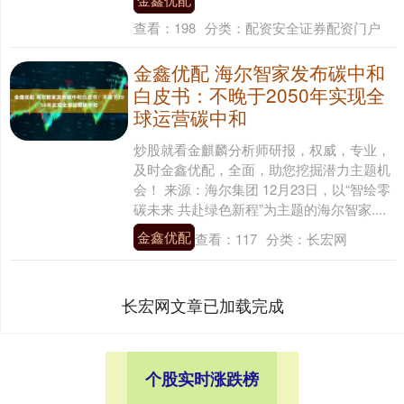
查看：
198
分类：
配资安全证券配资门户
金鑫优配 海尔智家发布碳中和
白皮书：不晚于2050年实现全
球运营碳中和
炒股就看金麒麟分析师研报，权威，专业，
及时金鑫优配，全面，助您挖掘潜力主题机
会！ 来源：海尔集团 12月23日，以“智绘零
碳未来 共赴绿色新程”为主题的海尔智家....
金鑫优配
查看：
117
分类：
长宏网
长宏网文章已加载完成
个股实时涨跌榜