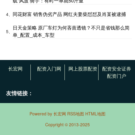
载”风波 骑手：有时一单就50斤重
同花财富 销售伪劣产品 网红夫妻柴怼怼及肖某被逮捕
4、
日天金策略 原厂车灯为何吝啬透镜？不只是省钱那么简
5、
单_配置_成本_车型
长宏网
配资入门网
网上股票配资
配资安全证券
配资门户
友情链接：
Powered by
长宏网
RSS地图
HTML地图
Copyright
© 2013-2025