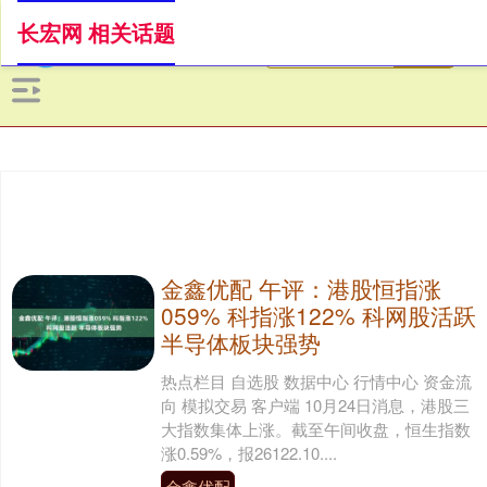
长宏网 相关话题
金鑫优配 午评：港股恒指涨
059% 科指涨122% 科网股活跃
半导体板块强势
热点栏目 自选股 数据中心 行情中心 资金流
向 模拟交易 客户端 10月24日消息，港股三
大指数集体上涨。截至午间收盘，恒生指数
涨0.59%，报26122.10....
金鑫优配