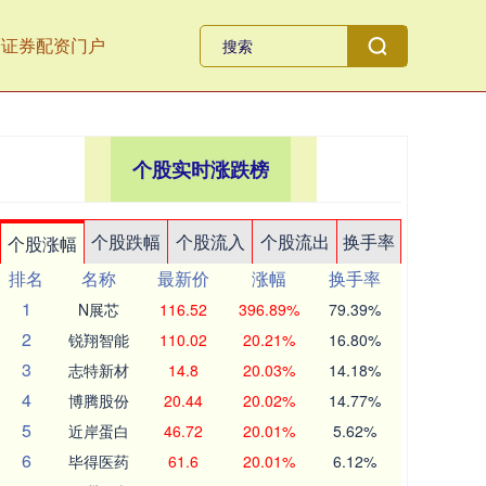
全证券配资门户
个股实时涨跌榜
个股跌幅
个股流入
个股流出
换手率
个股涨幅
排名
名称
最新价
涨幅
换手率
1
N展芯
116.52
396.89%
79.39%
2
锐翔智能
110.02
20.21%
16.80%
3
志特新材
14.8
20.03%
14.18%
4
博腾股份
20.44
20.02%
14.77%
5
近岸蛋白
46.72
20.01%
5.62%
6
毕得医药
61.6
20.01%
6.12%