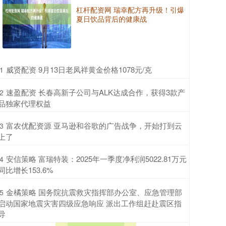
杠杆配资网 瑞幸配方再升级！引爆
夏日饮品背后的健康战
​威贤配资 9月13日老凤祥黄金价格1078元/克
1
​速盈配资 长春高新子公司与ALK达成合作，获得3款产
2
品独家代理权益
​富农优配资源 亚马逊和谷歌的广告战争，开始打到云
3
上了
​安信策略 富瑞特装：2025年一季度净利润5022.81万元
4
同比增长153.6%
​金橘策略 国务院抗震救灾指挥部办公室、应急管理部
5
启动国家地震灾害四级应急响应 派出工作组赶赴震区指
导