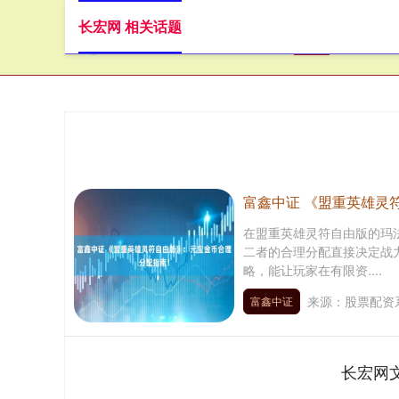
长宏网 相关话题
首页
长
富鑫中证 《盟重英雄灵
在盟重英雄灵符自由版的玛
二者的合理分配直接决定战
略，能让玩家在有限资....
来源：股票配资
富鑫中证
长宏网