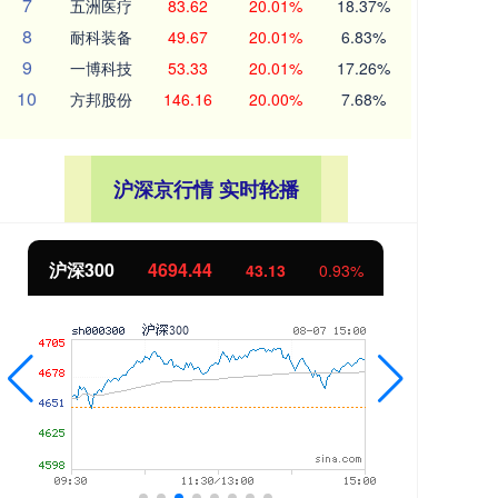
7
五洲医疗
83.62
20.01%
18.37%
8
耐科装备
49.67
20.01%
6.83%
9
一博科技
53.33
20.01%
17.26%
10
方邦股份
146.16
20.00%
7.68%
沪深京行情 实时轮播
沪深300
4694.44
北
43.13
0.93%