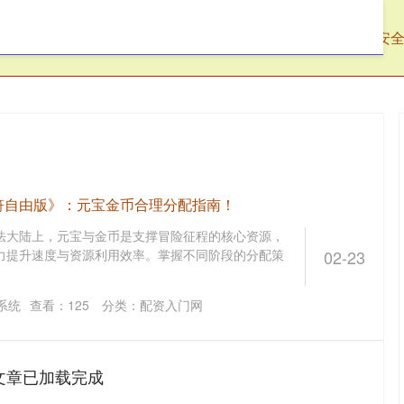
宏网
配资入门网
网上股票配资
配资安
符自由版》：元宝金币合理分配指南！
法大陆上，元宝与金币是支撑冒险征程的核心资源，
力提升速度与资源利用效率。掌握不同阶段的分配策
02-23
系统
查看：
125
分类：
配资入门网
文章已加载完成