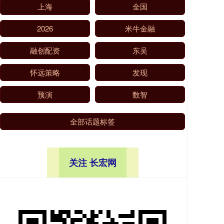
上海
全国
2026
米牛金融
融创配资
东吴
怀远策略
发现
预演
数智
全部话题标签
关注 长宏网