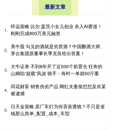
最新文章
怀远策略 比尔·盖茨小女儿创业 杀入AI赛道！
1、
刚刚完成800万美元融资
美牛股 勾兑的酒就是劣质酒？中国酿酒大师、
2、
茅台集团原董事长季克良给出答案！
大牛证券 不到8年开了近500个前置仓 狂奔的
3、
山姆陷“超载”风波 骑手：有时一单就50斤重
同花财富 销售伪劣产品 网红夫妻柴怼怼及肖某
4、
被逮捕
日天金策略 原厂车灯为何吝啬透镜？不只是省
5、
钱那么简单_配置_成本_车型