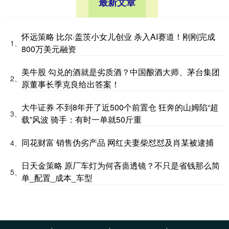
最新文章
怀远策略 比尔·盖茨小女儿创业 杀入AI赛道！刚刚完成
1、
800万美元融资
美牛股 勾兑的酒就是劣质酒？中国酿酒大师、茅台集团
2、
原董事长季克良给出答案！
大牛证券 不到8年开了近500个前置仓 狂奔的山姆陷“超
3、
载”风波 骑手：有时一单就50斤重
同花财富 销售伪劣产品 网红夫妻柴怼怼及肖某被逮捕
4、
日天金策略 原厂车灯为何吝啬透镜？不只是省钱那么简
5、
单_配置_成本_车型