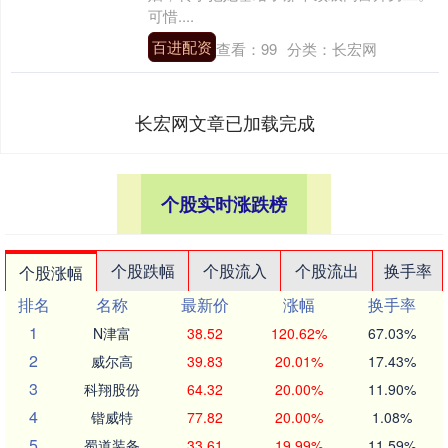
可惜....
百进配资
查看：
99
分类：
长宏网
长宏网文章已加载完成
个股实时涨跌榜
个股跌幅
个股流入
个股流出
换手率
个股涨幅
排名
名称
最新价
涨幅
换手率
1
N津富
38.52
120.62%
67.03%
2
威尔高
39.83
20.01%
17.43%
3
科翔股份
64.32
20.00%
11.90%
4
锴威特
77.82
20.00%
1.08%
5
蜀道装备
33.61
19.99%
11.59%