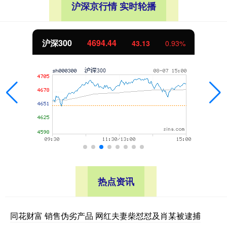
沪深京行情 实时轮播
北证50
1134.24
11.37
1.01%
热点资讯
同花财富 销售伪劣产品 网红夫妻柴怼怼及肖某被逮捕