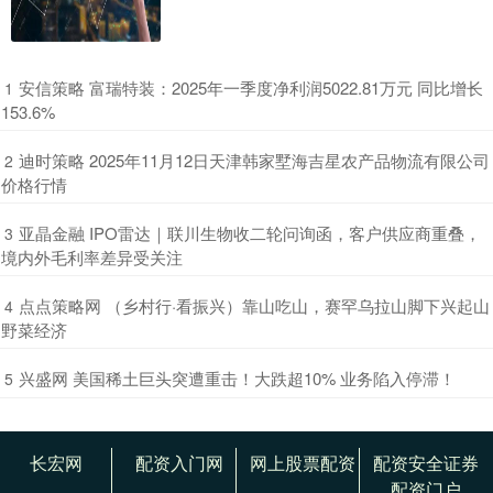
​安信策略 富瑞特装：2025年一季度净利润5022.81万元 同比增长
1
153.6%
​迪时策略 2025年11月12日天津韩家墅海吉星农产品物流有限公司
2
价格行情
​亚晶金融 IPO雷达｜联川生物收二轮问询函，客户供应商重叠，
3
境内外毛利率差异受关注
​点点策略网 （乡村行·看振兴）靠山吃山，赛罕乌拉山脚下兴起山
4
野菜经济
​兴盛网 美国稀土巨头突遭重击！大跌超10% 业务陷入停滞！
5
长宏网
配资入门网
网上股票配资
配资安全证券
配资门户