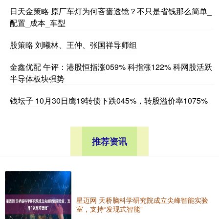
日天金策略 原厂车灯为何吝啬透镜？不只是省钱那么简单_
配置_成本_车型
股策略 刘曦林、王仲、张国祥导师组
金鑫优配 午评：港股恒指涨059% 科指涨122% 科网股活跃
半导体板块强势
钱坛子 10月30日鹰19转债下跌045%，转股溢价率1075%
推荐资讯
星迈网 天桥脑科学研究院成立尖峰智能实验
室，支持“发现式智能”