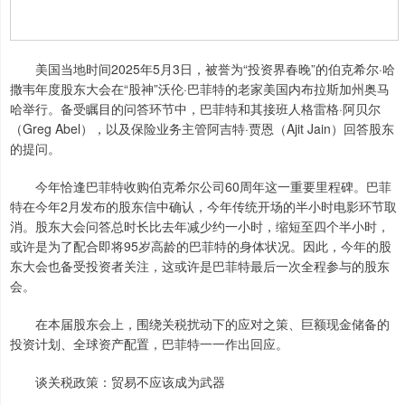
美国当地时间2025年5月3日，被誉为“投资界春晚”的伯克希尔·哈
撒韦年度股东大会在“股神”沃伦·巴菲特的老家美国内布拉斯加州奥马
哈举行。备受瞩目的问答环节中，巴菲特和其接班人格雷格·阿贝尔
（Greg Abel），以及保险业务主管阿吉特·贾恩（Ajit Jain）回答股东
的提问。
今年恰逢巴菲特收购伯克希尔公司60周年这一重要里程碑。巴菲
特在今年2月发布的股东信中确认，今年传统开场的半小时电影环节取
消。股东大会问答总时长比去年减少约一小时，缩短至四个半小时，
或许是为了配合即将95岁高龄的巴菲特的身体状况。因此，今年的股
东大会也备受投资者关注，这或许是巴菲特最后一次全程参与的股东
会。
在本届股东会上，围绕关税扰动下的应对之策、巨额现金储备的
投资计划、全球资产配置，巴菲特一一作出回应。
谈关税政策：贸易不应该成为武器