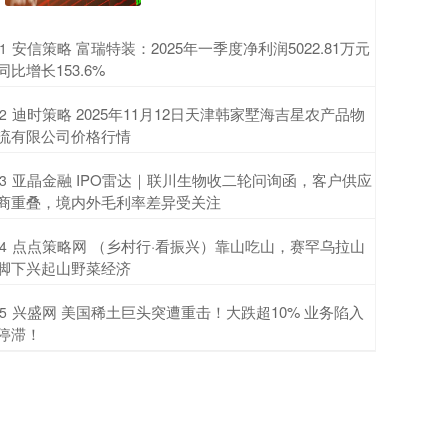
​安信策略 富瑞特装：2025年一季度净利润5022.81万元
1
同比增长153.6%
​迪时策略 2025年11月12日天津韩家墅海吉星农产品物
2
流有限公司价格行情
​亚晶金融 IPO雷达｜联川生物收二轮问询函，客户供应
3
商重叠，境内外毛利率差异受关注
​点点策略网 （乡村行·看振兴）靠山吃山，赛罕乌拉山
4
脚下兴起山野菜经济
​兴盛网 美国稀土巨头突遭重击！大跌超10% 业务陷入
5
停滞！