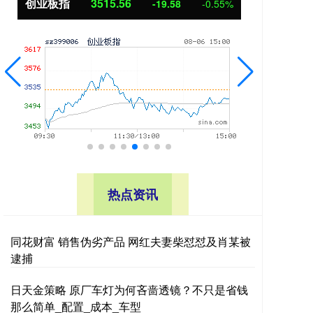
创业板指
3515.56
基
-19.58
-0.55%
热点资讯
同花财富 销售伪劣产品 网红夫妻柴怼怼及肖某被
逮捕
日天金策略 原厂车灯为何吝啬透镜？不只是省钱
那么简单_配置_成本_车型