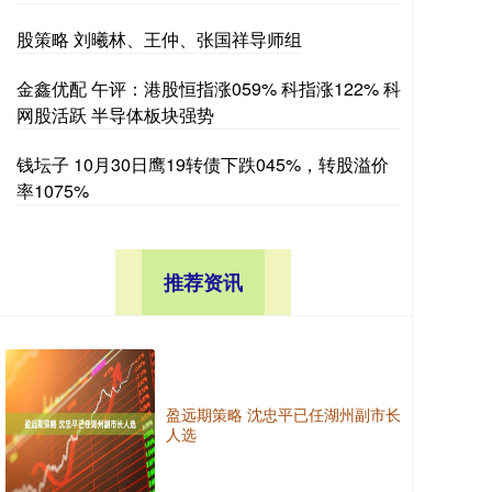
股策略 刘曦林、王仲、张国祥导师组
金鑫优配 午评：港股恒指涨059% 科指涨122% 科
网股活跃 半导体板块强势
钱坛子 10月30日鹰19转债下跌045%，转股溢价
率1075%
推荐资讯
盈远期策略 沈忠平已任湖州副市长
人选