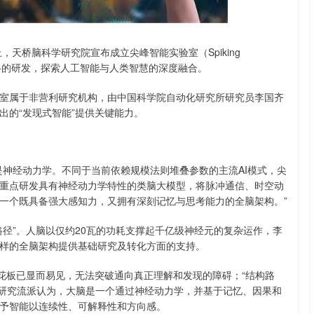
北证50
1122.88
15%
3.42
0.30%
，天桥脑科学研究院宣布成立尖峰智能实验室（Spiking
脉冲神经网络的研发，探索人工智能与人类智慧的深度融合。
室属于非营利研究机构，由中国科学院自动化研究所研究员李国齐
出的“发现式智能”提供关键能力。
是神经动力学。不同于当前依赖规模法则堆叠参数的主流AI模式，尖
重点研发具有神经动力学特性的类脑大模型，将脉冲通信、时空动
一个既具备强大感知力，又拥有深刻记忆与思考能力的全脑架构。”
径”。人脑以仅约20瓦的功耗支撑起千亿级神经元的复杂运作，李
样的全脑架构提供基础研究及转化方面的支持。
花板已显而易见，无法突破通向真正理解和发现的障碍；“结构路
这种研究流派认为，大脑是一个通过神经动力学，并基于记忆、因果和
予智能以连续性、可解释性和方向感。