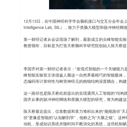
沪深300
4651.31
.08
-0.24%
-6.85
-0.
12月13日，在中国神经科学学会脑机接口与交互分会年会上
Intelligence Lab, SIL），致力于类脑大模型和
第一财经记者从会议现场了解到，最新成立的尖峰智能实验
教授领衔，目标是为打造天桥脑科学研究院创始人陈天桥提
李国齐对第一财经记者表示：“发现式智能的一个关键能力
峰智能实验室主张借鉴人脑这一自然界最精巧的智能载体，
态编码等计算特性与树突神经元的精细结构深度耦合，构建
这一路径也是陈天桥此前提出的实现通用人工智能的“结构路
国齐从事的脉冲神经网络和类脑大模型的研究，将为构建这
陈天桥最近提出，仅靠数据和算力堆积出来的“规模路径”天
径”更像是智能的“认知解剖学”，他称之为“大脑之镜”。
动机，形成知识系统并随时间不断演化的系统，这些机制赋