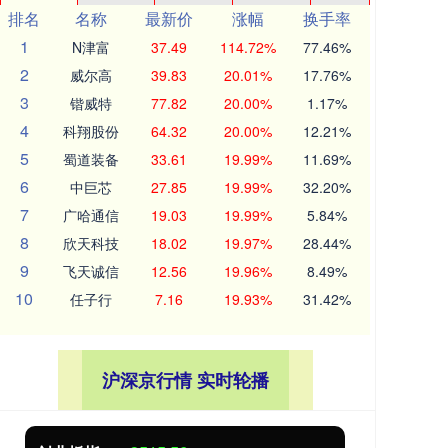
排名
名称
最新价
涨幅
换手率
1
N津富
37.49
114.72%
77.46%
2
威尔高
39.83
20.01%
17.76%
3
锴威特
77.82
20.00%
1.17%
4
科翔股份
64.32
20.00%
12.21%
5
蜀道装备
33.61
19.99%
11.69%
6
中巨芯
27.85
19.99%
32.20%
7
广哈通信
19.03
19.99%
5.84%
8
欣天科技
18.02
19.97%
28.44%
9
飞天诚信
12.56
19.96%
8.49%
10
任子行
7.16
19.93%
31.42%
沪深京行情 实时轮播