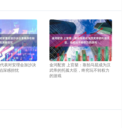
国代表对安理会加沙决
金河配资 上官桀：靠拍马屁成为汉
陷深感担忧
武帝的托孤大臣，终究玩不转权力
的游戏