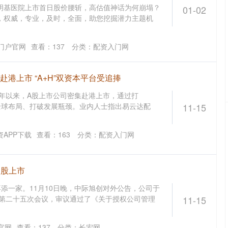
明基医院上市首日股价腰斩，高估值神话为何崩塌？
01-02
，权威，专业，及时，全面，助您挖掘潜力主题机
门户官网
查看：
137
分类：
配资入门网
赴港上市 “A+H”双资本平台受追捧
5年以来，A股上市公司密集赴港上市，通过打
速全球布局、打破发展瓶颈。业内人士指出易云达配
11-15
沪深300
4651.31
.24%
-6.85
-0.15%
APP下载
查看：
163
分类：
配资入门网
H股上市
添一家。11月10日晚，中际旭创对外公告，公司于
会第二十五次会议，审议通过了《关于授权公司管理
11-15
官网
查看：
137
分类：
长宏网