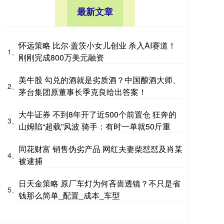
最新文章
怀远策略 比尔·盖茨小女儿创业 杀入AI赛道！
1、
刚刚完成800万美元融资
美牛股 勾兑的酒就是劣质酒？中国酿酒大师、
2、
茅台集团原董事长季克良给出答案！
大牛证券 不到8年开了近500个前置仓 狂奔的
3、
山姆陷“超载”风波 骑手：有时一单就50斤重
同花财富 销售伪劣产品 网红夫妻柴怼怼及肖某
4、
被逮捕
日天金策略 原厂车灯为何吝啬透镜？不只是省
5、
钱那么简单_配置_成本_车型