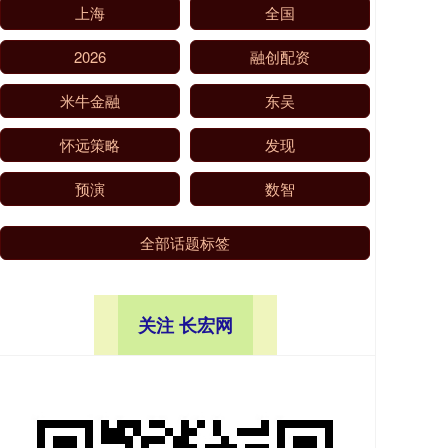
上海
全国
2026
融创配资
米牛金融
东吴
怀远策略
发现
预演
数智
全部话题标签
关注 长宏网