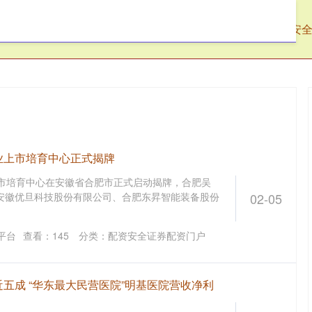
宏网
配资入门网
网上股票配资
配资安
业上市培育中心正式揭牌
上市培育中心在安徽省合肥市正式启动揭牌，合肥吴
安徽优旦科技股份有限公司、合肥东昇智能装备股份
02-05
平台
查看：
145
分类：
配资安全证券配资门户
近五成 “华东最大民营医院”明基医院营收净利