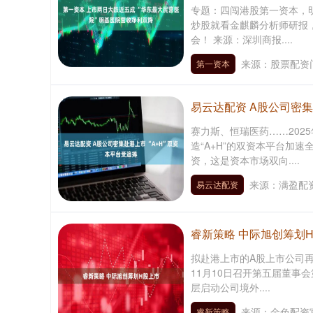
专题：四闯港股第一资本，
炒股就看金麒麟分析师研报
会！ 来源：深圳商报....
来源：股票配资
第一资本
易云达配资 A股公司密集
赛力斯、恒瑞医药……202
造“A+H”的双资本平台加
资，这是资本市场双向....
深证成指
14110.12
.92
0.57%
-34.08
-0
来源：满盈配资
易云达配资
睿新策略 中际旭创筹划
拟赴港上市的A股上市公司再
11月10日召开第五届董事
层启动公司境外....
来源：金色配资
睿新策略