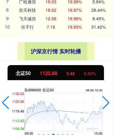
7
广哈通信
19.03
19.99%
5.84%
8
欣天科技
18.02
19.97%
28.44%
9
飞天诚信
12.56
19.96%
8.49%
10
任子行
7.16
19.93%
31.42%
沪深京行情 实时轮播
北证50
1122.88
创业
3.42
0.30%