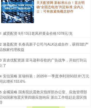
天天配资网 新标准出台！首次明
确“全固态电池”判定标准 业内人
士：可有效避免概念炒作
​威贤配资 9月13日老凤祥黄金价格1078元/克
1
​速盈配资 长春高新子公司与ALK达成合作，获得3款产
2
品独家代理权益
​富农优配资源 亚马逊和谷歌的广告战争，开始打到云
3
上了
​安信策略 富瑞特装：2025年一季度净利润5022.81万元
4
同比增长153.6%
​金橘策略 国务院抗震救灾指挥部办公室、应急管理部
5
启动国家地震灾害四级应急响应 派出工作组赶赴震区指
导