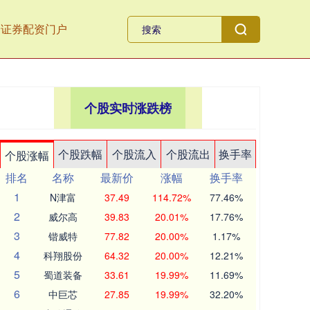
全证券配资门户
个股实时涨跌榜
个股跌幅
个股流入
个股流出
换手率
个股涨幅
排名
名称
最新价
涨幅
换手率
1
N津富
37.49
114.72%
77.46%
2
威尔高
39.83
20.01%
17.76%
3
锴威特
77.82
20.00%
1.17%
4
科翔股份
64.32
20.00%
12.21%
5
蜀道装备
33.61
19.99%
11.69%
6
中巨芯
27.85
19.99%
32.20%