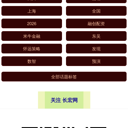
上海
全国
2026
融创配资
米牛金融
东吴
怀远策略
发现
数智
预演
全部话题标签
关注 长宏网