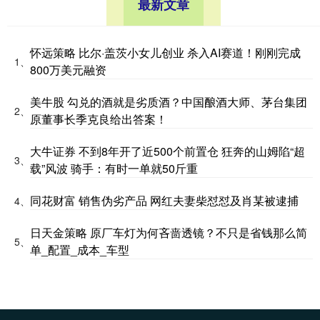
最新文章
怀远策略 比尔·盖茨小女儿创业 杀入AI赛道！刚刚完成
1、
800万美元融资
美牛股 勾兑的酒就是劣质酒？中国酿酒大师、茅台集团
2、
原董事长季克良给出答案！
大牛证券 不到8年开了近500个前置仓 狂奔的山姆陷“超
3、
载”风波 骑手：有时一单就50斤重
同花财富 销售伪劣产品 网红夫妻柴怼怼及肖某被逮捕
4、
日天金策略 原厂车灯为何吝啬透镜？不只是省钱那么简
5、
单_配置_成本_车型