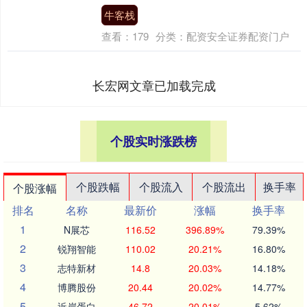
牛客栈
查看：
179
分类：
配资安全证券配资门户
长宏网文章已加载完成
个股实时涨跌榜
个股跌幅
个股流入
个股流出
换手率
个股涨幅
排名
名称
最新价
涨幅
换手率
1
N展芯
116.52
396.89%
79.39%
2
锐翔智能
110.02
20.21%
16.80%
3
志特新材
14.8
20.03%
14.18%
4
博腾股份
20.44
20.02%
14.77%
5
近岸蛋白
46.72
20.01%
5.62%