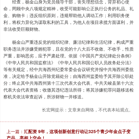
经查，杨金山身为党员领导干部，丧失理想信念，背弃初心使
命，罔顾中央八项规定精神，收受可能影响公正执行公务的礼品、礼
金、购物卡；违反组织原则，违规帮助他人调动工作；利用职务便
利，将权力异化为谋取私利的工具，为他人在项目承揽方面谋利，并
非法收受巨额财物。
杨金山严重违反党的组织纪律、廉洁纪律和生活纪律，构成严重
职务违法并涉嫌受贿犯罪，且在党的十八大后不收敛、不收手，性质
严重，影响恶劣，应予严肃处理。依据《中国共产党纪律处分条例》
《中华人民共和国监察法》《中华人民共和国公职人员政务处分法》
等有关规定，经中共海西州纪委常委会会议研究并报中共海西州委批
准，决定给予杨金山开除党籍处分；由海西州监委给予其开除公职处
分；终止其中共海西州第十三次代表大会代表、中共天峻县第十六次
代表大会代表资格；收缴其违纪违法所得；将其涉嫌犯罪问题移送检
察机关依法审查起诉，所涉财物一并移送。
长宏网提示：文章来自网络，不代表本站观点。
上一篇：
汇配资 9年，这项创新创意行动让325个青少年金点子变
产品，亮相上交会！