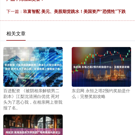
下一篇：
玖富智配 美元、美股期货跳水！美国资产“恐慌性”下跌
相关文章
百进配资 《被阴相亲解锁男二
东启网 永恒之塔2预约奖励是什
剧本》江梨沈清洲白优优 死对
么：完整奖励攻略
头为了恶心我，在相亲网上替我
报了名。