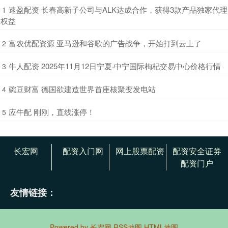
​速盈配资 长春高新子公司与ALK达成合作，获得3款产品独家代理
1
权益
​富农优配资源 亚马逊和谷歌的广告战争，开始打到云上了
2
​牛人配资 2025年11月12日宁夏·中宁国际枸杞交易中心价格行情
3
​豌豆财富 德国欲建造世界首座核聚变发电站
4
​应牛配 刚刚，直线涨停！
5
长宏网
配资入门网
网上股票配资
配资安全证券
配资门户
友情链接：
Powered by
长宏网
RSS地图
HTML地图