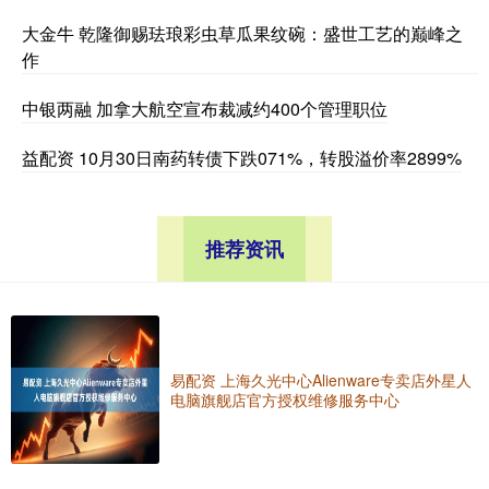
大金牛 乾隆御赐珐琅彩虫草瓜果纹碗：盛世工艺的巅峰之
作
中银两融 加拿大航空宣布裁减约400个管理职位
益配资 10月30日南药转债下跌071%，转股溢价率2899%
推荐资讯
易配资 上海久光中心Alienware专卖店外星人
电脑旗舰店官方授权维修服务中心