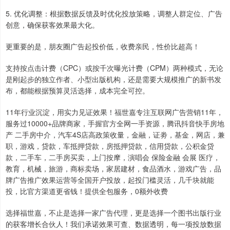
5. 优化调整：根据数据反馈及时优化投放策略，调整人群定位、广告
创意，确保获客效果最大化。
更重要的是，朋友圈广告起投价低，收费亲民，性价比超高！
支持按点击计费（CPC）或按千次曝光计费（CPM）两种模式，无论
是刚起步的独立作者、小型出版机构，还是需要大规模推广的新书发
布，都能根据预算灵活选择，成本完全可控。
11年行业沉淀，用实力见证效果！福世嘉专注互联网广告营销11年，
服务过10000+品牌商家，手握官方全网一手资源，腾讯抖音快手房地
产 二手房中介，汽车4S店高政策收量，金融，证劵，基金，网店，兼
职，游戏，贷款，车抵押贷款，房抵押贷款，信用贷款，公积金贷
款，二手车，二手房买卖，上门按摩，演唱会 保险金融 会展 医疗，
教育，机械，旅游，商标卖场，家居建材，食品酒水，游戏广告，品
牌广告推广效果运营等全国开户投放，起投门槛灵活，几千块就能
投，比官方渠道更省钱！提供全包服务，0额外收费
选择福世嘉，不止是选择一家广告代理，更是选择一个图书出版行业
的获客增长合伙人！我们承诺效果可查、数据透明，每一项投放数据