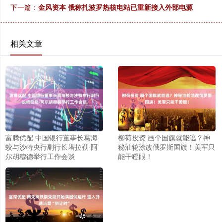
下一篇：
金风资本 俄称扎波罗热核电站已重新接入外部电源
相关文章
富腾优配 中国银行董事长葛海
柳荷投资 画个国旗就能逃？神
蛟与沙特央行副行长塔拉勒·阿
秘油轮涂改俄罗斯国旗！美军只
尔胡穆德举行工作会谈
能干瞪眼！