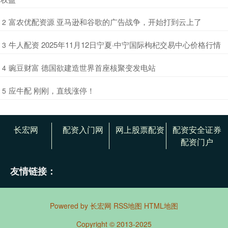
​富农优配资源 亚马逊和谷歌的广告战争，开始打到云上了
2
​牛人配资 2025年11月12日宁夏·中宁国际枸杞交易中心价格行情
3
​豌豆财富 德国欲建造世界首座核聚变发电站
4
​应牛配 刚刚，直线涨停！
5
长宏网
配资入门网
网上股票配资
配资安全证券
配资门户
友情链接：
Powered by
长宏网
RSS地图
HTML地图
Copyright
© 2013-2025