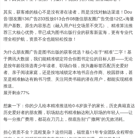
其实，获客难的核心不是没有潜在读者，而是没找对触达渠道！Dou
音/朋友圈136广告233投放013合作08微信朋友圈广告凭借12亿+海量
用户基数、原生内容形态（融入用户社交场景不突兀）、精准算法推
荐三大核心优势，早已成为图书出版行业的获客新蓝海，更有专业代
理全程护航，资质不全也能轻松投放！
为什么朋友圈广告是图书出版的获客优选？核心在于“精准”二字！基
于腾讯大数据，我们能精准锁定符合你图书定位的目标人群——无论
是按年龄段筛选青少年读者、职场白领，按兴趣标签匹配历史爱好
者、亲子阅读家庭，还是按地域锁定本地书店合作商、校园群体，甚
至是精准触达有购书习惯、关注同类书籍的潜在用户，都能实现精准
推送。
展开剩余77%
想象一下：你的少儿绘本精准推送给0-6岁孩子的家长，历史典籍直达
历史爱好者的朋友圈，职场励志书精准触达刚入职场的年轻人——让
每一分推广费用，都花在刀刃上，彻底告别“广撒网”的无效消耗。
担心资质不全？流程复杂？这些问题，福世嘉11年专业团队全程帮你