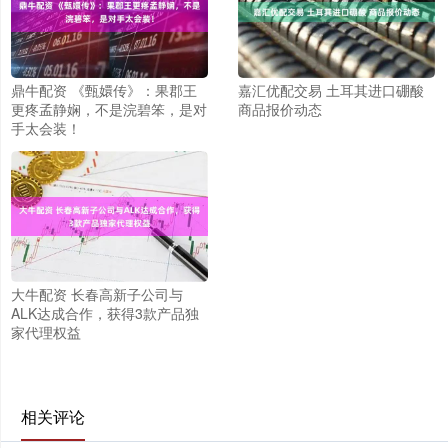
鼎牛配资 《甄嬛传》：果郡王
嘉汇优配交易 土耳其进口硼酸
更疼孟静娴，不是浣碧笨，是对
商品报价动态
手太会装！
大牛配资 长春高新子公司与
ALK达成合作，获得3款产品独
家代理权益
相关评论