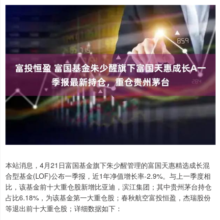
本站消息，4月21日富国基金旗下朱少醒管理的富国天惠精选成长混
合型基金(LOF)公布一季报，近1年净值增长率-2.9%。与上一季度相
比，该基金前十大重仓股新增比亚迪，滨江集团；其中贵州茅台持仓
占比6.18%，为该基金第一大重仓股；春秋航空富投恒盈，杰瑞股份
等退出前十大重仓股；详细数据如下：