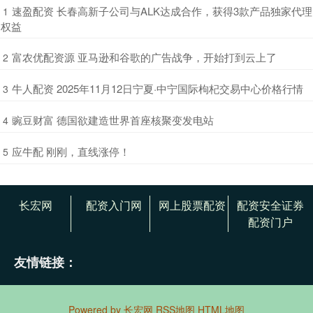
​速盈配资 长春高新子公司与ALK达成合作，获得3款产品独家代理
1
权益
​富农优配资源 亚马逊和谷歌的广告战争，开始打到云上了
2
​牛人配资 2025年11月12日宁夏·中宁国际枸杞交易中心价格行情
3
​豌豆财富 德国欲建造世界首座核聚变发电站
4
​应牛配 刚刚，直线涨停！
5
长宏网
配资入门网
网上股票配资
配资安全证券
配资门户
友情链接：
Powered by
长宏网
RSS地图
HTML地图