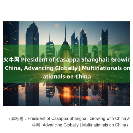
（原标题：President of Casappa Shanghai: Growing with China火
牛网, Advancing Globally | Multinationals on China）