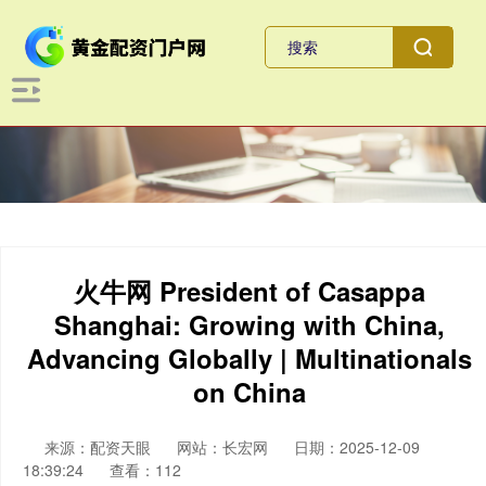
火牛网 President of Casappa
Shanghai: Growing with China,
Advancing Globally | Multinationals
on China
来源：配资天眼
网站：长宏网
日期：2025-12-09
18:39:24
查看：112