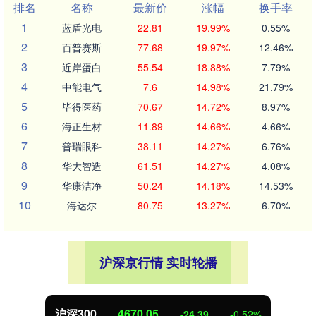
排名
名称
最新价
涨幅
换手率
1
蓝盾光电
22.81
19.99%
0.55%
2
百普赛斯
77.68
19.97%
12.46%
3
近岸蛋白
55.54
18.88%
7.79%
4
中能电气
7.6
14.98%
21.79%
5
毕得医药
70.67
14.72%
8.97%
6
海正生材
11.89
14.66%
4.66%
7
普瑞眼科
38.11
14.27%
6.76%
8
华大智造
61.51
14.27%
4.08%
9
华康洁净
50.24
14.18%
14.53%
10
海达尔
80.75
13.27%
6.70%
沪深京行情 实时轮播
北证50
1125.45
-8.79
-0.78%