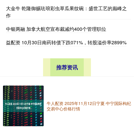
大金牛 乾隆御赐珐琅彩虫草瓜果纹碗：盛世工艺的巅峰之
作
中银两融 加拿大航空宣布裁减约400个管理职位
益配资 10月30日南药转债下跌071%，转股溢价率2899%
推荐资讯
牛人配资 2025年11月12日宁夏·中宁国际枸杞
交易中心价格行情