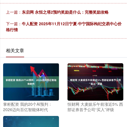
上一篇：
东启网 永恒之塔2预约奖励是什么：完整奖励攻略
下一篇：
牛人配资 2025年11月12日宁夏·中宁国际枸杞交易中心价
格行情
相关文章
掌柜配资 我的20个AI预判：
恒财网 大麦娱乐午前涨近5% 西
2026迈向百亿智能体时代
部证券首予公司“买入”评级